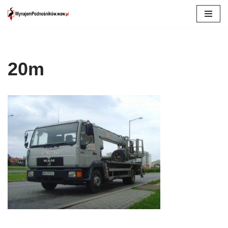
Przejdź
do
treści
20m